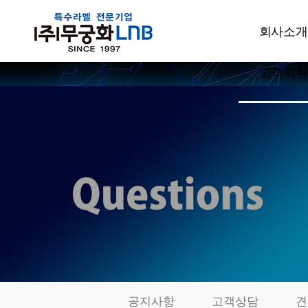
회사소개
고객지원
CEO인사
회사개요
공지사항
주요사업
고객상담
설비현황
견적문의
특허현황
발주요청
품질관리
샘플신청
부서소개
카드결제
오시는길
동영상자료
전시회자
공지사항
고객상담
견