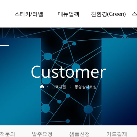
스티커/라벨
매뉴얼팩
친환경(Green)
말
스티커라벨
매뉴얼팩
슈가라벨
보안라벨
일반접지
수분리라벨
이중라벨
특수접지
미네랄라벨
Customer
책자라벨
봉인설명서
저탄소라벨
정품인증라벨
특허인증
탄소저감인쇄
고객지원
동영상자료실
변색방지라벨
사진스티커
기
제작사례
실
료
적문의
발주요청
샘플신청
카드결제