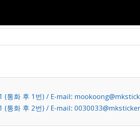
1 (통화 후 1번) / E-mail: mookoong@mkstick
1 (통화 후 2번) / E-mail: 0030033@mksticke