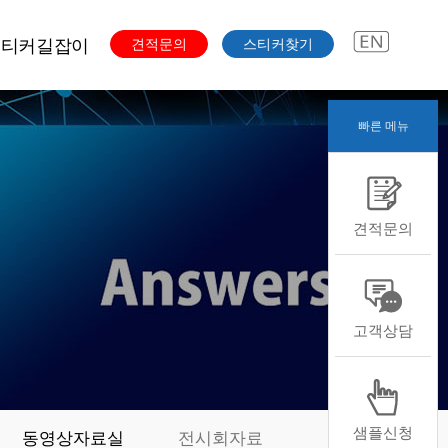
스티커길잡이
견적문의
스티커찾기
빠른 메뉴
주문과정
색도수
스티커용도
견적문의
스티커용지
스티커형태
스티커후가공
본디자인자료
고객상담
샘플신청
동영상자료실
전시회자료