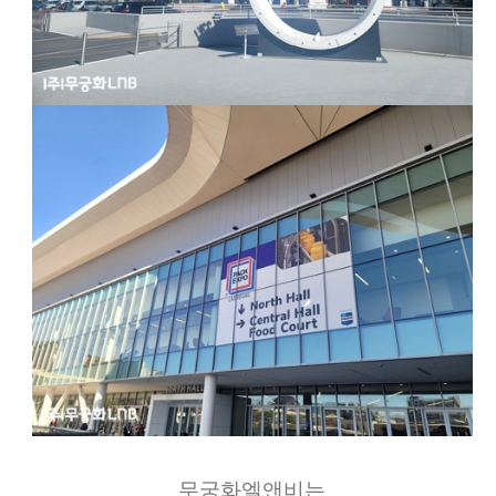
무궁화엘앤비는