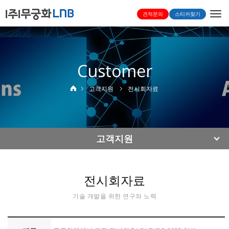
Togg
견적문의
스티커찾기
navi
Customer
고객지원
전시회자료
고객지원
전시회자료
기술 개발을 위한 연구와 노력