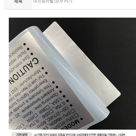
제목
UL인증라벨 (은무 PET)