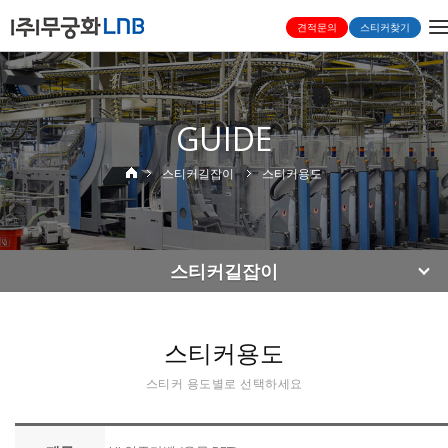
T
견적문의
스티커찾기
n
GUIDE
스티커길잡이
스티커용도
스티커길잡이
스티커용도
스티커 용도별로 선택하세요