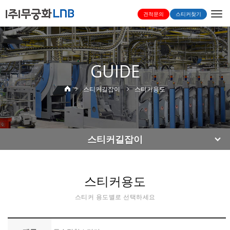
Togg
견적문의
스티커찾기
navi
GUIDE
스티커길잡이
스티커용도
스티커길잡이
스티커용도
스티커 용도별로 선택하세요