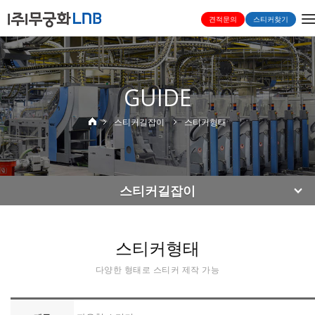
T
견적문의
스티커찾기
n
GUIDE
스티커길잡이
스티커형태
스티커길잡이
스티커형태
다양한 형태로 스티커 제작 가능