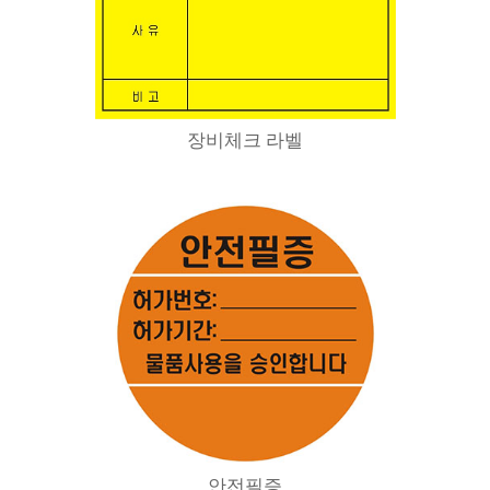
장비체크 라벨
안전필증