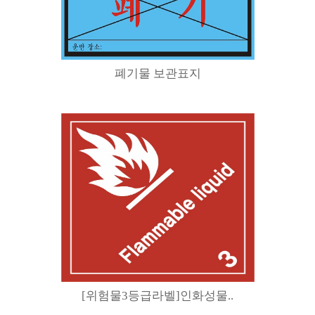
폐기물 보관표지
[위험물3등급라벨]인화성물..