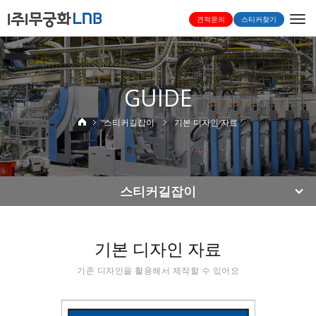
Togg
견적문의
스티커찾기
navi
GUIDE
스티커길잡이
기본 디자인 자료
스티커길잡이
기본 디자인 자료
기존 디자인을 활용해서 제작할 수 있어요