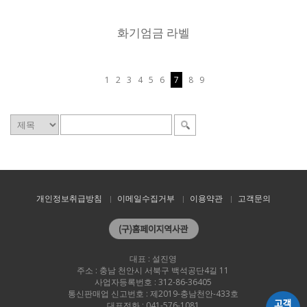
화기엄금 라벨
1
2
3
4
5
6
7
8
9
개인정보취급방침
이메일수집거부
이용약관
고객문의
대표 : 설진영
주소 : 충남 천안시 서북구 백석공단4길 11
사업자등록번호 : 312-86-36405
통신판매업 신고번호 : 제2019-충남천안-433호
대표전화 : 041-576-1081