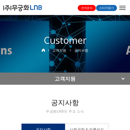
Togg
견적문의
스티커찾기
navi
Customer
고객지원
공지사항
고객지원
공지사항
무궁화LNB의 주요 소식
공지사항
사회공헌 & 언론보도