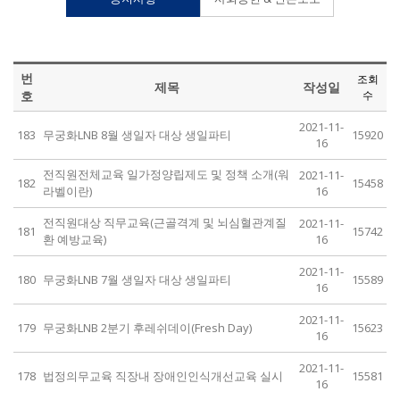
번
조회
제목
작성일
호
수
2021-11-
183
무궁화LNB 8월 생일자 대상 생일파티
15920
16
전직원전체교육 일가정양립제도 및 정책 소개(워
2021-11-
182
15458
라벨이란)
16
전직원대상 직무교육(근골격계 및 뇌심혈관계질
2021-11-
181
15742
환 예방교육)
16
2021-11-
180
무궁화LNB 7월 생일자 대상 생일파티
15589
16
2021-11-
179
무궁화LNB 2분기 후레쉬데이(Fresh Day)
15623
16
2021-11-
178
법정의무교육 직장내 장애인인식개선교육 실시
15581
16