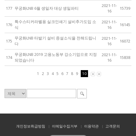
2021-11-
177
무궁화LNB 6월 생일자 대상 생일파티
15739
16
특수스티커라벨용 실크인쇄기 설비추가도입 소
2021-11-
176
16145
식
16
무궁화LNB 타발기 설비 증설소식을 전해드립니
2021-11-
175
16072
다
16
무궁화LNB 2019 고용노동부 강소기업으로 지정
2021-11-
174
15838
되었습니다
16
1
2
3
4
5
6
7
8
9
10
개인정보취급방침
이메일수집거부
이용약관
고객문의