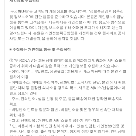
개인정보 취급방침
'무궁화LNB'는 고객님의 개인정보를 중요시하며, "정보통신망 이용촉진
및 정보보호"에 관한 법률을 준수하고 있습니다. 본원은 개인정보취급방
침을 통하여 고객님께서 제공하시는 개인정보가 어떠한 용도와 방식으로
이용되고 있으며, 개인정보보호를 위해 어떠한 조치가 취해지고 있는지
알려드립니다. 본원은 개인정보취급방침을 개정하는 경우 웹사이트 공지
사항(또는 개별공지)을 통하여 공지할 것입니다.
■ 수집하는 개인정보 항목 및 수집목적
① '무궁화LNB'는 회원님께 최대한으로 최적화되고 맞춤화된 서비스를 제
공하기 위하여 다음과 같은 목적으로 개인정보를 수집하고 있습니다.
- 성명, 아이디, 비밀번호, 생년월일 : 회원제 서비스 이용에 따른 본인 식별
절차에 이용
- 이메일주소, 이메일 수신여부, 전화번호 : 고지사항 전달, 본인 의사 확인,
불만 처리 등 원활한 의사소통 경로의 확보, 새로운 서비스/신상품이나 이
벤트 정보의 안내
- 주소, 전화번호 : 샘플 신청 및 주문, 물품 배송에 대한 정확한 배송지의
확보
- 비밀번호 힌트용 질문과 답변 : 비밀번호를 잊은 경우의 신속한 처리를
위한 내용
- 그 외 선택항목 : 개인맞춤 서비스를 제공하기 위한 자료
* 단, 이용자의 기본적 인권 침해의 우려가 있는 민감한 개인정보(인종 및
민족, 사상 및 신조, 출신지 및 본적지, 정치적 성향 및 범죄기록, 건강상태