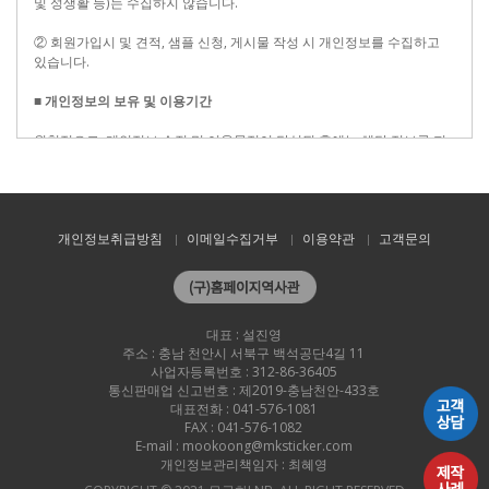
및 성생활 등)는 수집하지 않습니다.
② 회원가입시 및 견적, 샘플 신청, 게시물 작성 시 개인정보를 수집하고
있습니다.
■ 개인정보의 보유 및 이용기간
원칙적으로, 개인정보 수집 및 이용목적이 달성된 후에는 해당 정보를 지
체 없이 파기합니다. 단, 관계법령의 규정에 의하여 보존할 필요가 있는 경
우 본원은 아래와 같이 관계법령에서 정한 일정한 기간 동안 회원정보를
보관합니다.
- 보존 항목 : 이름 ,이메일
개인정보취급방침
이메일수집거부
이용약관
고객문의
- 보존 근거 : 이용자의 홈페이지 이용 편의를 위해 제공
- 보존 기간 : 이용자의 정보 폐기 요청이 있을 때까지 제공
* 계약 또는 청약철회 등에 관한 기록 : 5년 (전자상거래등에서의 소비자보
대표 : 설진영
호에 관한 법률)
주소 : 충남 천안시 서북구 백석공단4길 11
* 대금결제 및 재화 등의 공급에 관한 기록 : 5년 (전자상거래등에서의 소
사업자등록번호 : 312-86-36405
비자보호에 관한 법률)
통신판매업 신고번호 : 제2019-충남천안-433호
* 소비자의 불만 또는 분쟁처리에 관한 기록 : 3년 (전자상거래등에서의 소
대표전화 : 041-576-1081
비자보호에 관한 법률)
FAX : 041-576-1082
E-mail : mookoong@mksticker.com
■ 개인정보의 파기절차 및 방법
개인정보관리책임자 : 최혜영