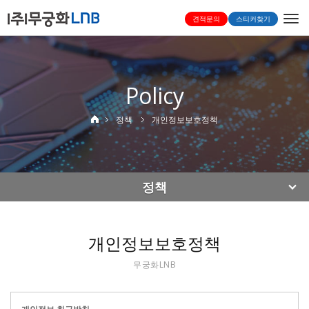
Togg
견적문의
스티커찾기
navi
Policy
정책
개인정보보호정책
정책
개인정보보호정책
무궁화LNB