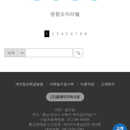
원형숫자라벨
1
2
3
4
5
6
7
8
9
개인정보취급방침
이메일수집거부
이용약관
고객문의
대표 : 설진영
주소 : 충남 천안시 서북구 백석공단4길 11
사업자등록번호 : 312-86-36405
통신판매업 신고번호 : 제2019-충남천안-433호
대표전화 : 041-576-1081