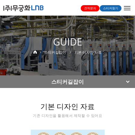
Togg
견적문의
스티커찾기
navi
GUIDE
스티커길잡이
기본 디자인 자료
스티커길잡이
기본 디자인 자료
기존 디자인을 활용해서 제작할 수 있어요