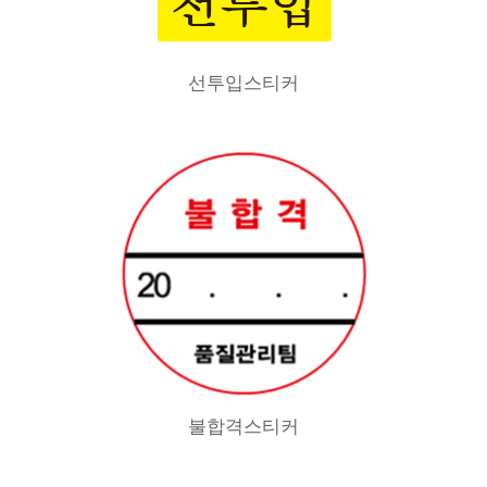
선투입스티커
불합격스티커