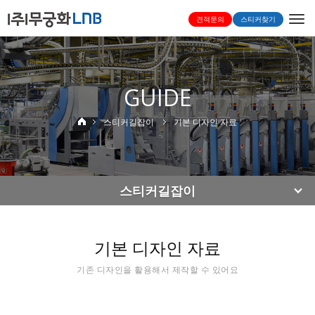
Togg
견적문의
스티커찾기
navi
GUIDE
스티커길잡이
기본 디자인 자료
스티커길잡이
기본 디자인 자료
기존 디자인을 활용해서 제작할 수 있어요