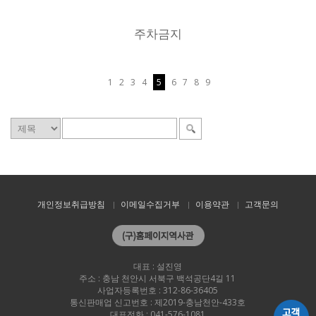
주차금지
1
2
3
4
5
6
7
8
9
개인정보취급방침
이메일수집거부
이용약관
고객문의
대표 : 설진영
주소 : 충남 천안시 서북구 백석공단4길 11
사업자등록번호 : 312-86-36405
통신판매업 신고번호 : 제2019-충남천안-433호
대표전화 : 041-576-1081