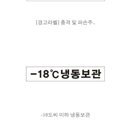
[경고라벨] 충격 및 파손주..
-18도씨 이하 냉동보관