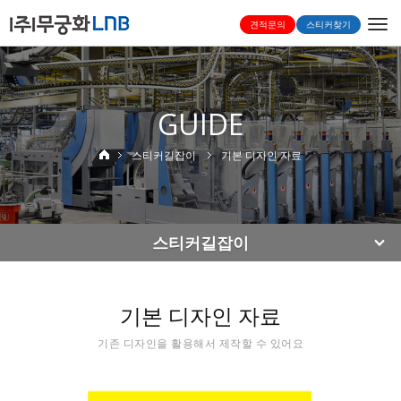
Togg
견적문의
스티커찾기
navi
GUIDE
스티커길잡이
기본 디자인 자료
스티커길잡이
기본 디자인 자료
기존 디자인을 활용해서 제작할 수 있어요