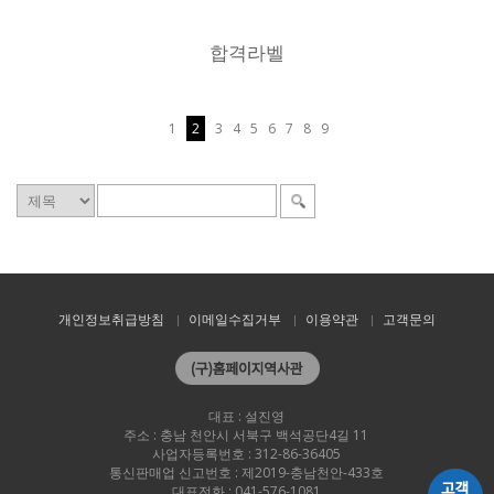
합격라벨
1
2
3
4
5
6
7
8
9
개인정보취급방침
이메일수집거부
이용약관
고객문의
대표 : 설진영
주소 : 충남 천안시 서북구 백석공단4길 11
사업자등록번호 : 312-86-36405
통신판매업 신고번호 : 제2019-충남천안-433호
대표전화 : 041-576-1081