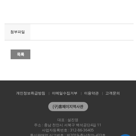
첨부파일
개인정보취급방침
이메일수집거부
이용약관
고객문의
대표 : 설진영
주소 : 충남 천안시 서북구 백석공단4길 11
사업자등록번호 : 312-86-36405
통신판매업 신고번호 : 제2019-충남천안-433호