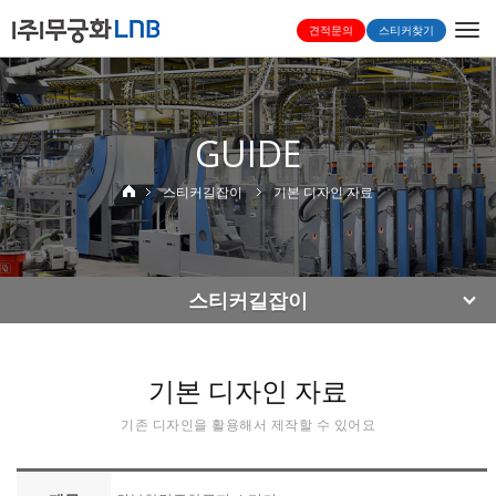
Togg
견적문의
스티커찾기
navi
GUIDE
스티커길잡이
기본 디자인 자료
스티커길잡이
기본 디자인 자료
기존 디자인을 활용해서 제작할 수 있어요