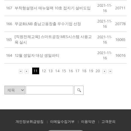
2021-11-
167
부착형설명서 매뉴얼팩 10호 접지기 설비도입
20711
16
2021-11-
166
무궁화LNB 충남고용창출 우수기업 선정
20778
16
[직원전체교육] 스마트공장 MES시스템 사용교
2021-11-
165
16065
육 실시
16
2021-11-
164
12월 생일자 대상 생일파티
16016
16
11
12
13
14
15
16
17
18
19
20
개인정보취급방침
이메일수집거부
이용약관
고객문의