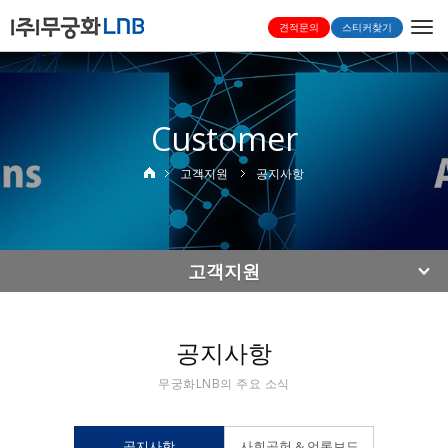
Togg
견적문의
스티커찾기
navi
Customer
고객지원
공지사항
고객지원
공지사항
무궁화LNB의 주요 소식
공지사항
사회공헌 & 언론보도