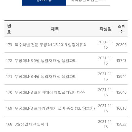
번
조회
제목
작성일
호
수
2021-11-
173
특수라벨 전문 무궁화LNB 2019 힐링야유회
20806
16
2021-11-
172
무궁화LNB 5월 생일자 대상 생일파티
15743
16
2021-11-
171
무궁화LNB 4월 생일자 대상 생일파티
15944
16
2021-11-
170
무궁화LNB 프레쉬데이 제철딸기입니다^^
15640
16
2021-11-
169
무궁화LNB 로타리인쇄기 설비 증설 (13, 14호기)
16010
16
2021-11-
168
3월생일자 생일파티
15833
16