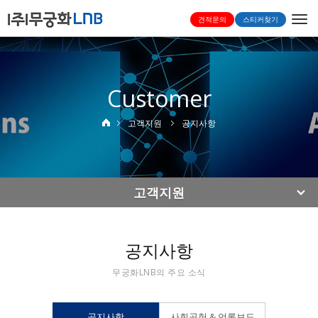
Togg
견적문의
스티커찾기
navi
Customer
고객지원
공지사항
고객지원
공지사항
무궁화LNB의 주요 소식
공지사항
사회공헌 & 언론보도