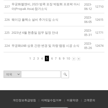
무궁화엘앤비, 2023 방콕 포장 박람회 프로팍 아시
2023-
227
12710
아(Propak Asia) 참가소식
06-12
2023-
226
웨이강 플렉소 설비 추가도입 소식
12615
06-05
2023-
225
2023년 6월 현충일 업무 일정 안내
12771
05-31
2023-
224
무궁화LNB 상호 간판 변경 및 차량 랩핑 시공 소식
12674
05-26
1
2
3
4
5
6
7
8
9
10
개인정보취급방침
이메일수집거부
이용약관
고객문의