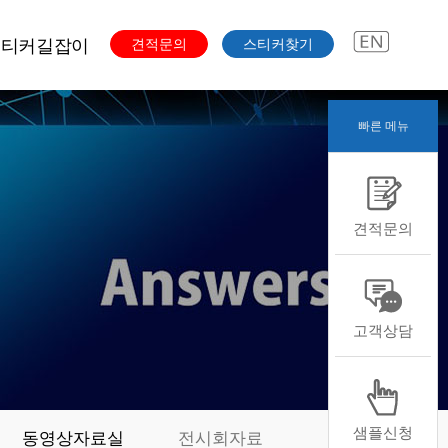
스티커길잡이
견적문의
스티커찾기
빠른 메뉴
주문과정
색도수
스티커용도
견적문의
스티커용지
스티커형태
스티커후가공
본디자인자료
고객상담
샘플신청
동영상자료실
전시회자료