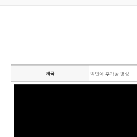
제목
박인쇄 후가공 영상