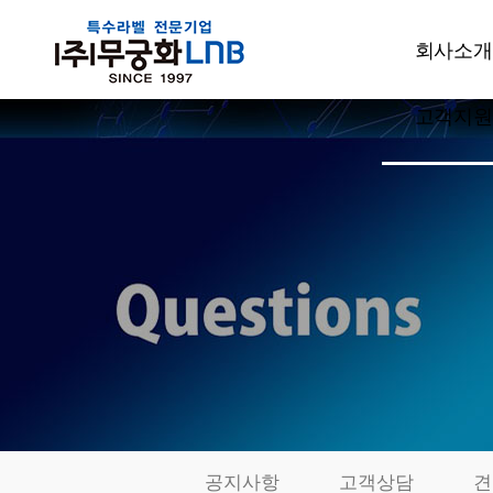
회사소개
고객지원
CEO인사
회사개요
공지사항
주요사업
고객상담
설비현황
견적문의
특허현황
발주요청
품질관리
샘플신청
부서소개
카드결제
오시는길
동영상자료
전시회자
공지사항
고객상담
견