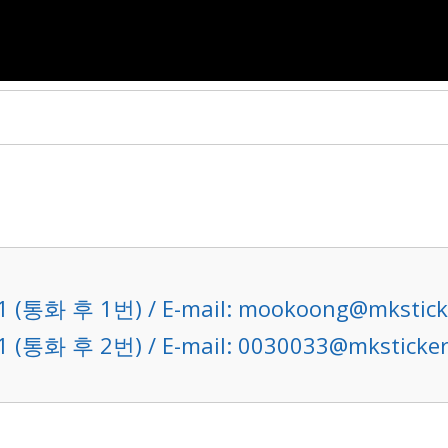
1 (통화 후 1번) / E-mail: mookoong@mkstick
1 (통화 후 2번) / E-mail: 0030033@mksticke