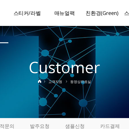
스티커/라벨
매뉴얼팩
친환경(Green)
말
스티커라벨
매뉴얼팩
슈가라벨
보안라벨
일반접지
수분리라벨
이중라벨
특수접지
미네랄라벨
Customer
책자라벨
봉인설명서
저탄소라벨
정품인증라벨
특허인증
탄소저감인쇄
고객지원
동영상자료실
변색방지라벨
사진스티커
기
제작사례
실
료
적문의
발주요청
샘플신청
카드결제