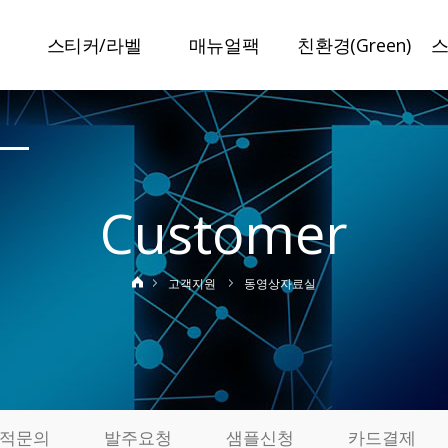
스티커/라벨
매뉴얼팩
친환경(Green)
말
스티커라벨
매뉴얼팩
슈가라벨
보안라벨
일반접지
수분리라벨
이중라벨
특수접지
미네랄라벨
Customer
책자라벨
봉인설명서
저탄소라벨
정품인증라벨
특허인증
탄소저감인쇄
고객지원
동영상자료실
변색방지라벨
사진스티커
기
제작사례
실
료
적문의
발주요청
샘플신청
카드결제