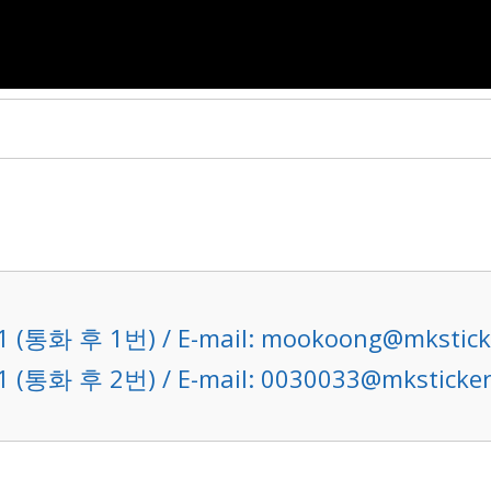
1 (통화 후 1번) / E-mail: mookoong@mkstick
1 (통화 후 2번) / E-mail: 0030033@mksticke