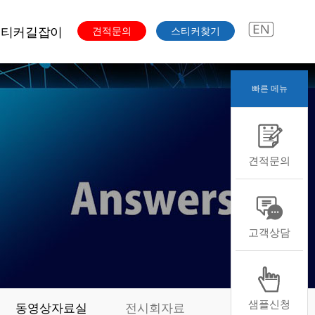
스티커길잡이
견적문의
스티커찾기
빠른 메뉴
주문과정
색도수
스티커용도
견적문의
스티커용지
스티커형태
스티커후가공
본디자인자료
고객상담
샘플신청
동영상자료실
전시회자료