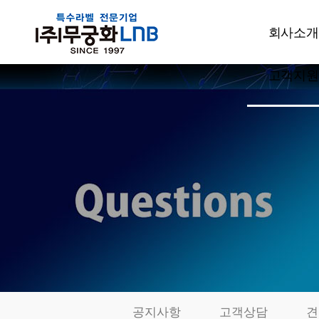
회사소개
고객지원
CEO인사
회사개요
공지사항
주요사업
고객상담
설비현황
견적문의
특허현황
발주요청
품질관리
샘플신청
부서소개
카드결제
오시는길
동영상자료
전시회자
공지사항
고객상담
견