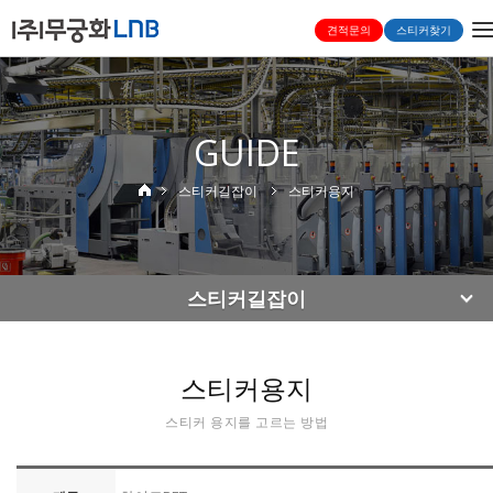
T
견적문의
스티커찾기
n
GUIDE
스티커길잡이
스티커용지
스티커길잡이
스티커용지
스티커 용지를 고르는 방법