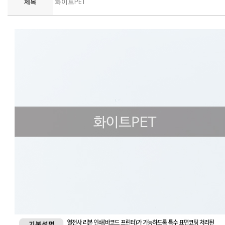
화이트PET
제목