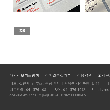
개인정보취급방침
이메일수집거부
이용약관
고객문
대표 : 설진영
주소 : 충남 천안시 서북구 백석공단4길 11
사
대표전화 : 041-576-1081
FAX : 041-576-1082
E-mail : m
COPYRIGHT © 2021 무궁화LNB. ALL RIGHT RESERVED