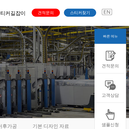
스티커길잡이
견적문의
스티커찾기
빠른 메뉴
주문과정
색도수
스티커용도
견적문의
스티커용지
스티커형태
스티커후가공
본디자인자료
고객상담
샘플신청
커후가공
기본 디자인 자료