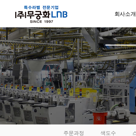
회사소개
고객지원
CEO인사
회사개요
공지사항
주요사업
고객상담
설비현황
견적문의
특허현황
발주요청
품질관리
샘플신청
부서소개
카드결제
오시는길
동영상자료
전시회자
주문과정
색도수