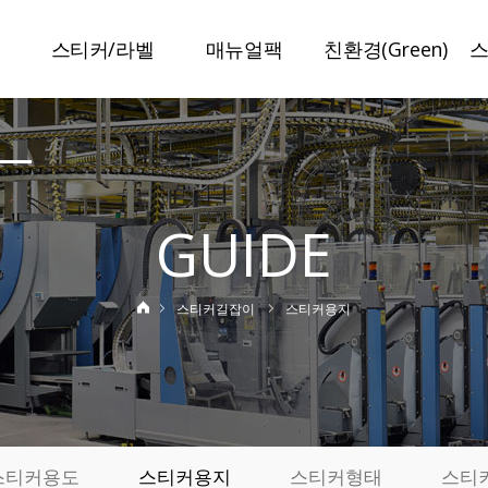
스티커/라벨
매뉴얼팩
친환경(Green)
말
스티커라벨
매뉴얼팩
슈가라벨
보안라벨
일반접지
수분리라벨
이중라벨
특수접지
미네랄라벨
GUIDE
책자라벨
봉인설명서
저탄소라벨
정품인증라벨
특허인증
탄소저감인쇄
스티커길잡이
스티커용지
변색방지라벨
사진스티커
기
제작사례
실
료
스티커용도
스티커용지
스티커형태
스티